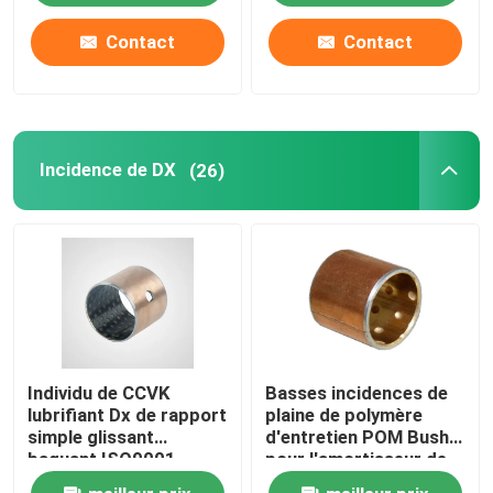
Contact
Contact
Incidence de DX
(26)
Individu de CCVK
Basses incidences de
lubrifiant Dx de rapport
plaine de polymère
simple glissant
d'entretien POM Bush
baguant ISO9001
pour l'amortisseur de
approuvé
motocyclette