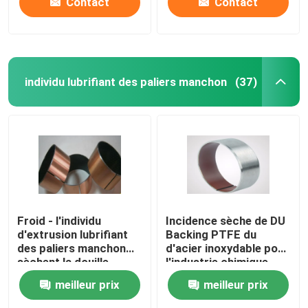
Contact
Contact
individu lubrifiant des paliers manchon
(37)
Froid - l'individu
Incidence sèche de DU
d'extrusion lubrifiant
Backing PTFE du
des paliers manchon
d'acier inoxydable pour
sèchent la douille
l'industrie chimique
baguant SF-1P
meilleur prix
meilleur prix