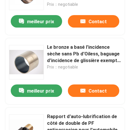
Prix：negotiable
Visite d'usine
meilleur prix
Contact
Contrôle de qualité
Le bronze a basé l'incidence
Contactez-nous
sèche sans Pb d'Oiless, baguage
d'incidence de glissière exempt
d'entretien
Prix：negotiable
Demandez une citation
individu lubrifiant des incidences
meilleur prix
Contact
Individu lubrifiant les incidences en bronze
Rapport d'auto-lubrification de
côté de double de PF
individu lubrifiant des paliers manchon
anticorrosion pour l'automobile