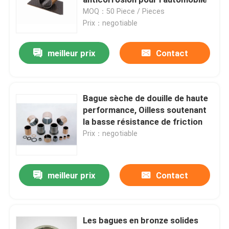
MOQ：50 Piece / Pieces
Prix：negotiable
Buissons bimétalliques d'incidence
meilleur prix
Contact
Incidence de DX
Cage de roulement à billes
Bague sèche de douille de haute
performance, Oilless soutenant
la basse résistance de friction
Incidences en bronze enveloppées
Prix：negotiable
Bagues en bronze solides
meilleur prix
Contact
Individu lubrifiant la rondelle de poussée
Les bagues en bronze solides
Plats d'usage de lubrifiant d'individu