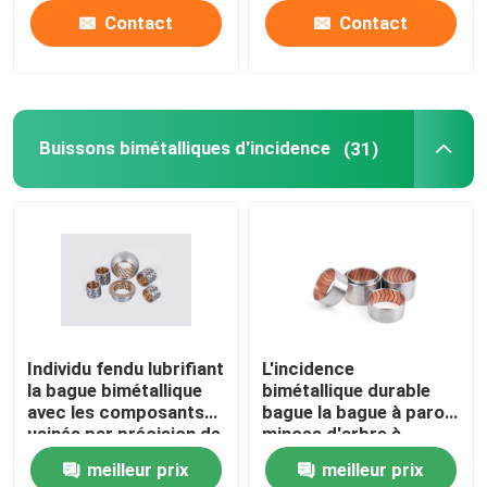
Contact
Contact
Buissons bimétalliques d'incidence
(31)
Individu fendu lubrifiant
L'incidence
la bague bimétallique
bimétallique durable
avec les composants
bague la bague à parois
usinés par précision de
minces d'arbre à
graphite
cames d'auto-
meilleur prix
meilleur prix
lubrification