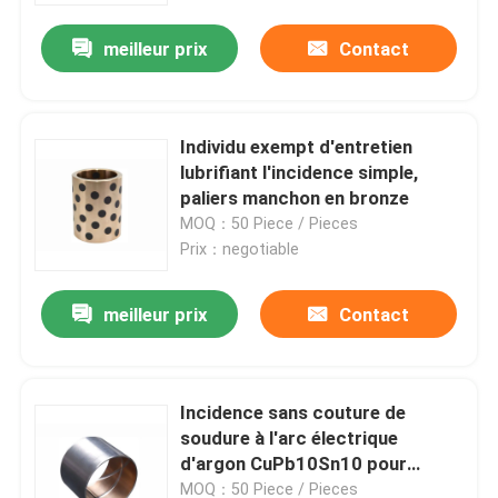
meilleur prix
Contact
Individu exempt d'entretien
lubrifiant l'incidence simple,
paliers manchon en bronze
MOQ：50 Piece / Pieces
Prix：negotiable
meilleur prix
Contact
Maison
Incidence sans couture de
Produits
soudure à l'arc électrique
d'argon CuPb10Sn10 pour
machiner le véhicule
Au sujet de nous
MOQ：50 Piece / Pieces