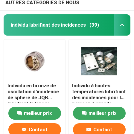
AUTRES CATÉGORIES DE NOUS
individu lubrifiant des incidences
(39)
Individu en bronze de
Individu à hautes
oscillation d'incidence
températures lubrifiant
de sphère de JQB
des incidences pour le
lubrifiant la longue
poinçon à grande
durée de vie
vitesse
meilleur prix
meilleur prix
Contact
Contact