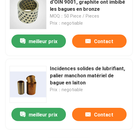
d'OIN 9001, graphite ont imbibé
les bagues en bronze
incidence simple à flasque
MOQ：50 Piece / Pieces
Prix：negotiable
Incidence de plaine de métallurgie des poudres
meilleur prix
Contact
Bloc d'oreiller fendu
Incidences solides de lubrifiant,
pièces d'amortisseur
palier manchon matériel de
bague en laiton
Prix：negotiable
Pièces de pompe à engrenages
meilleur prix
Contact