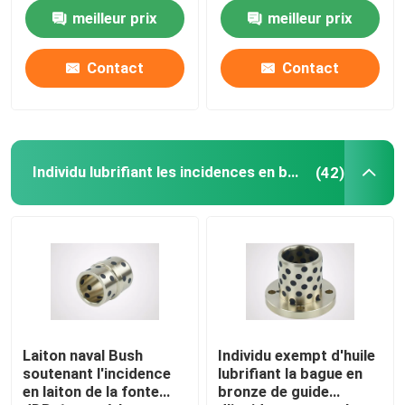
durée de vie
vitesse
meilleur prix
meilleur prix
Visite d'usine
Contact
Contact
Contrôle de qualité
Contactez-nous
Individu lubrifiant les incidences en bronze
(42)
Demandez une citation
individu lubrifiant des incidences
Individu lubrifiant les incidences en bronze
Laiton naval Bush
Individu exempt d'huile
soutenant l'incidence
lubrifiant la bague en
en laiton de la fonte
bronze de guide
individu lubrifiant des paliers manchon