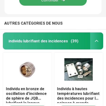
AUTRES CATÉGORIES DE NOUS
individu lubrifiant des incidences
(39)
Maison
Individu en bronze de
Individu à hautes
Produits
oscillation d'incidence
températures lubrifiant
de sphère de JQB
des incidences pour le
lubrifiant la longue
poinçon à grande
Au sujet de nous