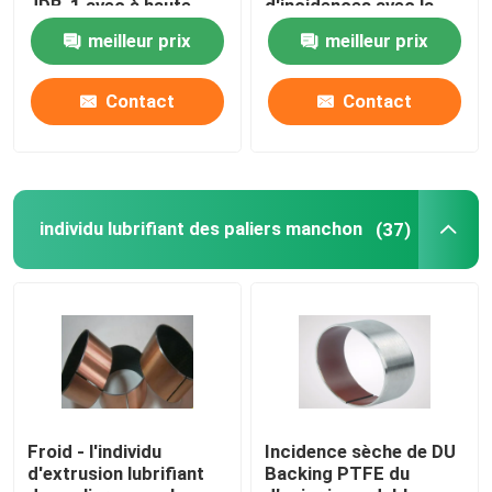
JDB-1 avec à haute
d'incidences avec la
résistance
surface polie
meilleur prix
meilleur prix
Buissons bimétalliques d'incidence
Contact
Contact
Incidence de DX
Cage de roulement à billes
individu lubrifiant des paliers manchon
(37)
Incidences en bronze enveloppées
Bagues en bronze solides
Individu lubrifiant la rondelle de poussée
Froid - l'individu
Incidence sèche de DU
d'extrusion lubrifiant
Backing PTFE du
Plats d'usage de lubrifiant d'individu