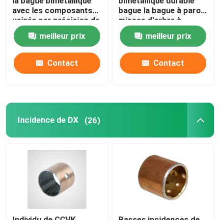
la bague bimétallique
bimétallique durable
avec les composants
bague la bague à parois
usinés par précision de
minces d'arbre à
graphite
cames d'auto-
meilleur prix
meilleur prix
lubrification
Contact
Contact
Incidence de DX
(26)
Individu de CCVK
Basses incidences de