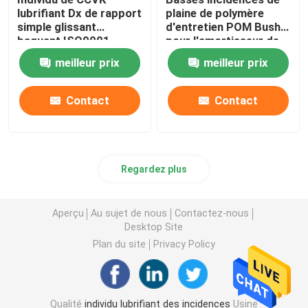
lubrifiant Dx de rapport
plaine de polymère
simple glissant
d'entretien POM Bush
baguant ISO9001
pour l'amortisseur de
approuvé
motocyclette
meilleur prix
meilleur prix
Contact
Contact
Regardez plus
Aperçu
Au sujet de nous
Contactez-nous
Desktop Site
Plan du site
Privacy Policy
Qualité
individu lubrifiant des incidences
Usine