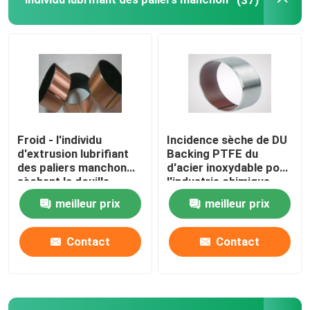
incidence simple à flasque
Incidence de plaine de métallurgie des poudres
Bloc d'oreiller fendu
Froid - l'individu
Incidence sèche de DU
d'extrusion lubrifiant
Backing PTFE du
pièces d'amortisseur
des paliers manchon
d'acier inoxydable pour
sèchent la douille
l'industrie chimique
baguant SF-1P
meilleur prix
meilleur prix
Pièces de pompe à engrenages
Contact
Contact