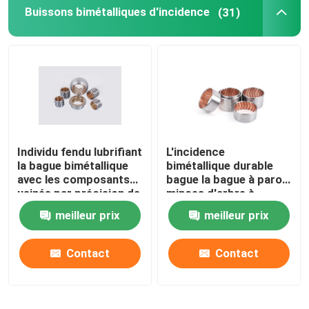
Buissons bimétalliques d'incidence
(31)
Individu fendu lubrifiant
L'incidence
la bague bimétallique
bimétallique durable
avec les composants
bague la bague à parois
usinés par précision de
minces d'arbre à
graphite
cames d'auto-
meilleur prix
meilleur prix
lubrification
Contact
Contact