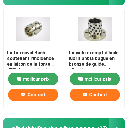
Buissons bimétalliques d'incidence
Incidence de DX
Cage de roulement à billes
Laiton naval Bush
Individu exempt d'huile
soutenant l'incidence
lubrifiant la bague en
en laiton de la fonte
bronze de guide
Incidences en bronze enveloppées
JDB-1 avec à haute
d'incidences avec la
résistance
surface polie
meilleur prix
meilleur prix
Bagues en bronze solides
Contact
Contact
Individu lubrifiant la rondelle de poussée
Plats d'usage de lubrifiant d'individu
individu lubrifiant des paliers manchon
(37)