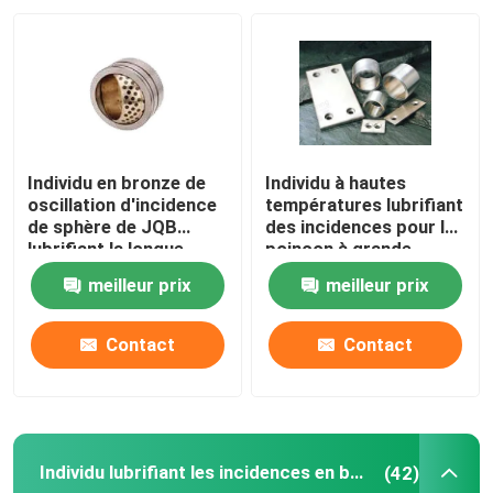
Visite d'usine
Contrôle de qualité
Individu en bronze de
Individu à hautes
Contactez-nous
oscillation d'incidence
températures lubrifiant
de sphère de JQB
des incidences pour le
lubrifiant la longue
poinçon à grande
durée de vie
vitesse
Demandez une citation
meilleur prix
meilleur prix
individu lubrifiant des incidences
Contact
Contact
Individu lubrifiant les incidences en bronze
Individu lubrifiant les incidences en bronze
(42)
individu lubrifiant des paliers manchon