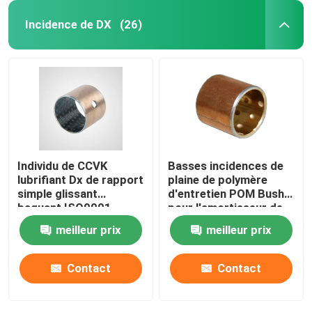
Incidence de DX
(26)
Individu de CCVK
Basses incidences de
lubrifiant Dx de rapport
plaine de polymère
simple glissant
d'entretien POM Bush
baguant ISO9001
pour l'amortisseur de
approuvé
motocyclette
meilleur prix
meilleur prix
Contact
Contact