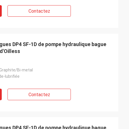
Contactez
bagues DP4 SF-1D de pompe hydraulique bague
d'Oilless
Graphite/Bi-metal
de-lubrifiée
Contactez
bagues DP4 SF-1D de pompe hydraulique bague