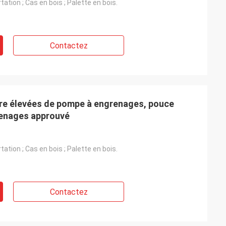
ation ; Cas en bois ; Palette en bois.
s
Contactez
sure élevées de pompe à engrenages, pouce
enages approuvé
ation ; Cas en bois ; Palette en bois.
s
Contactez