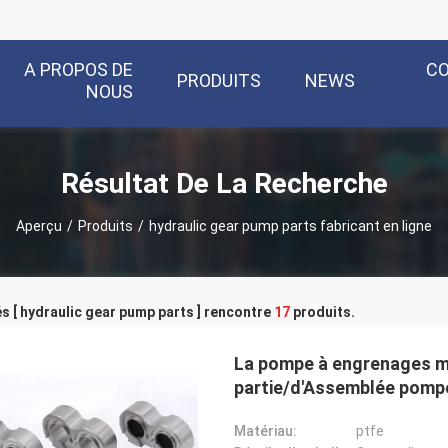
A PROPOS DE
C
PRODUITS
NEWS
NOUS
Résultat De La Recherche
Aperçu
/
Produits
/
hydraulic gear pump parts fabricant en ligne
s [ hydraulic gear pump parts ] rencontre
17
produits.
La pompe à engrenages ma
partie/d'Assemblée pomp
Matériau:
ptfe