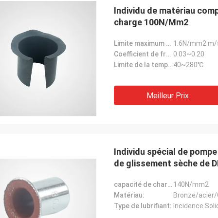
Individu de matériau comp
charge 100N/Mm2
Limite maximum de valeur de picovolte:
1.6N/mm2·m/
Coefficient de frottement (μ):
0.03~0.20
Limite de la température:
40~280℃
Meilleur Prix
Individu spécial de pompe 
de glissement sèche de D
capacité de charge:
140N/mm2
Matériau:
Bronze/acier/
Type de lubrifiant:
Incidence Soli