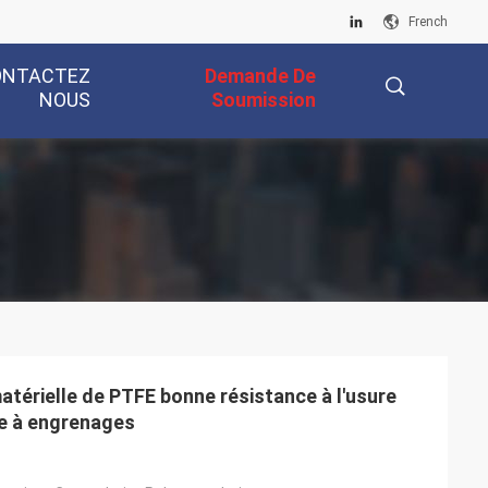
French
ONTACTEZ
Demande De
NOUS
Soumission
描
述
térielle de PTFE bonne résistance à l'usure
e à engrenages