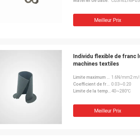
Matériel de base:
CuSn6Zn6Pb3
Meilleur Prix
Individu flexible de franc 
machines textiles
Limite maximum de valeur de picovolte:
1.6N/mm2·m/
Coefficient de frottement (μ):
0.03~0.20
Limite de la température:
40~280℃
Meilleur Prix