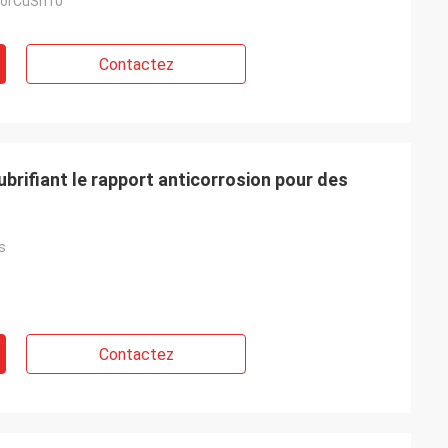
orCuSn10
Contactez
lubrifiant le rapport anticorrosion pour des
s
Contactez