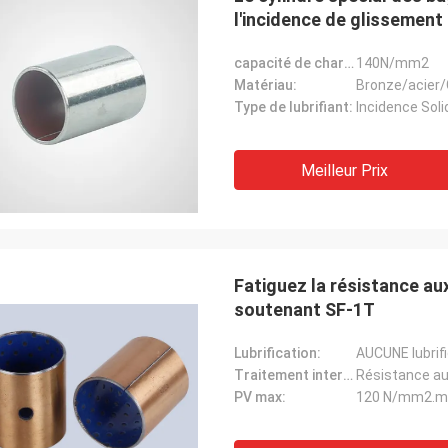
l'incidence de glissement 
capacité de charge:
140N/mm2
Matériau:
Bronze/acier/
Type de lubrifiant:
Incidence Soli
Meilleur Prix
Fatiguez la résistance aux
soutenant SF-1T
Lubrification:
AUCUNE lubrif
Traitement interne:
Résistance au
PV max:
120 N/mm2.m