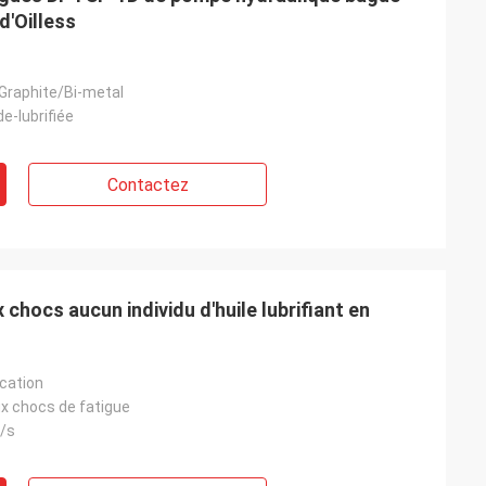
d'Oilless
Graphite/Bi-metal
de-lubrifiée
Contactez
 chocs aucun individu d'huile lubrifiant en
ication
x chocs de fatigue
/s