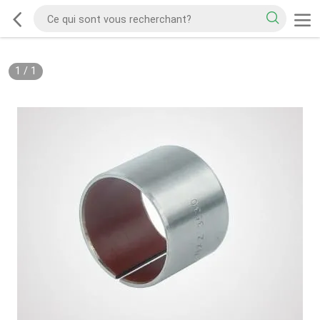
1
/
1