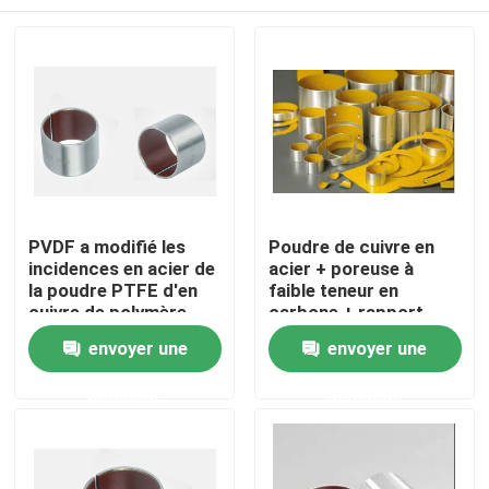
PVDF a modifié les
Poudre de cuivre en
incidences en acier de
acier + poreuse à
la poudre PTFE d'en
faible teneur en
cuivre de polymère
carbone + rapport
modifié de trou de
Maison
envoyer une
envoyer une
polyformaldehyde
demande
demande
Produits
Au sujet de nous