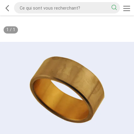
1
/
1