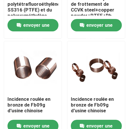
polytétrafluoroéthylène
de frottement de
SS316 (PTFE) et du
CCVK steel+copper
polyoxyméthylène
powder+PTFE+Pb
(POM)
basse
envoyer une
envoyer une
demande
demande
Maison
Incidence roulée en
Incidence roulée en
bronze de Fb09g
bronze de Fb09g
Produits
d'usine chinoise
d'usine chinoise
envoyer une
envoyer une
Au sujet de nous