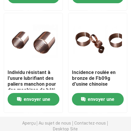
demande
demande
Visite d'usine
Contrôle de qualité
Contactez-nous
Individu résistant à
Incidence roulée en
Demandez une citation
l'usure lubrifiant des
bronze de Fb09g
paliers manchon pour
d'usine chinoise
des machines de bâti
individu lubrifiant des incidences
en métal
envoyer une
envoyer une
Individu lubrifiant les incidences en bronze
demande
demande
Aperçu
Au sujet de nous
Contactez-nous
individu lubrifiant des paliers manchon
Desktop Site