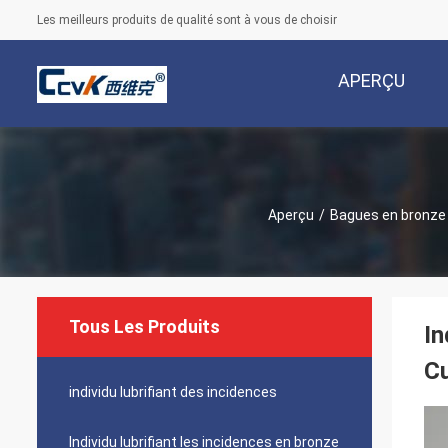
Les meilleurs produits de qualité sont à vous de choisir
APERÇU
Aperçu
/
Bagues en bronze 
Tous Les Produits
In
C
individu lubrifiant des incidences
Individu lubrifiant les incidences en bronze