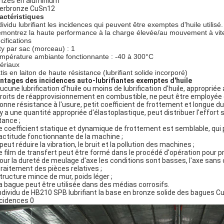
nzes en aluminium
erbronze CuSn12
actéristiques
dividu lubrifiant les incidences qui peuvent être exemptes d'huile utilisé.
montrez la haute performance à la charge élevée/au mouvement à vite
cifications
ty par sac (morceau) : 1
mpérature ambiante fonctionnante : -40 à 300°C
ériaux
tis en laiton de haute résistance (lubrifiant solide incorporé)
ntages des incidences auto-lubrifiantes exemptes d'huile
ucune lubrification d'huile ou moins de lubrification d'huile, approprié
roits de réapprovisionnement en combustible, ne peut être employée d
Bonne résistance à l'usure, petit coefficient de frottement et longue dur
Il y a une quantité appropriée d'élastoplastique, peut distribuer l'effort
tance ;
Le coefficient statique et dynamique de frottement est semblable, qui pe
xactitude fonctionnante de la machine ;
l peut réduire la vibration, le bruit et la pollution des machines ;
Le film de transfert peut être formé dans le procédé d'opération pour 
Pour la dureté de meulage d'axe les conditions sont basses, l'axe sans 
traitement des pièces relatives ;
Structure mince de mur, poids léger ;
La bague peut être utilisée dans des médias corrosifs.