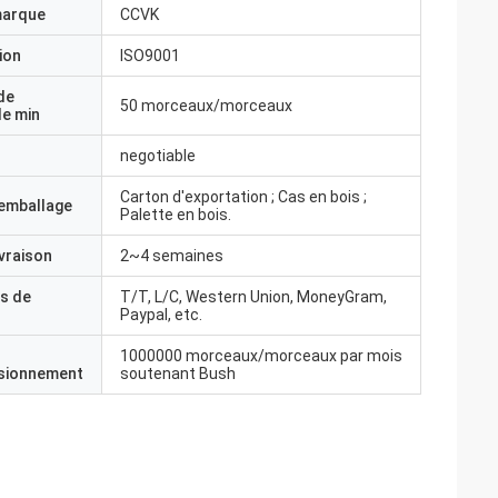
marque
CCVK
ion
ISO9001
de
50 morceaux/morceaux
e min
negotiable
Carton d'exportation ; Cas en bois ;
'emballage
Palette en bois.
ivraison
2~4 semaines
s de
T/T, L/C, Western Union, MoneyGram,
Paypal, etc.
1000000 morceaux/morceaux par mois
isionnement
soutenant Bush