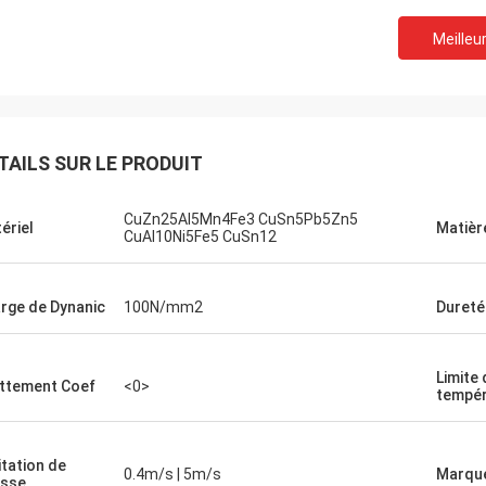
Meilleur
TAILS SUR LE PRODUIT
CuZn25Al5Mn4Fe3 CuSn5Pb5Zn5
ériel
Matièr
CuAl10Ni5Fe5 CuSn12
rge de Dynanic
100N/mm2
Dureté
Limite 
ttement Coef
<0>
tempér
itation de
0.4m/s | 5m/s
Marqu
esse