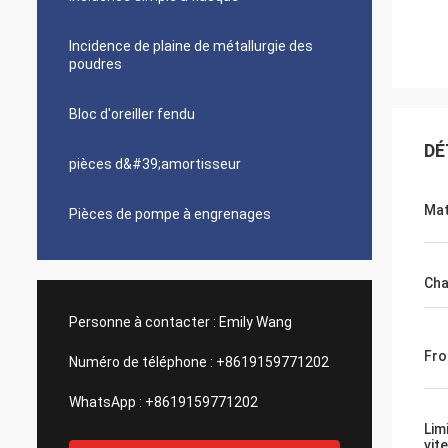
Incidence de plaine de métallurgie des
poudres
Bloc d'oreiller fendu
DÉ
pièces d&#39;amortisseur
Mat
Pièces de pompe à engrenages
Cha
Personne à contacter :
Emily Wang
Fro
Numéro de téléphone :
+8619159771202
WhatsApp :
+8619159771202
Lim
vit