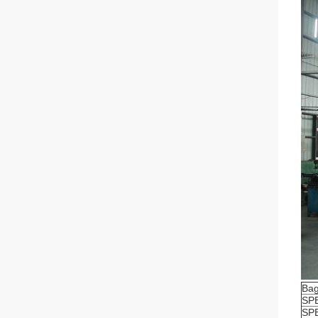
Bag
SP
SP