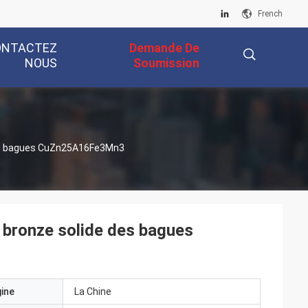
French
ONTACTEZ
Demande De
NOUS
Soumission
描
 des bagues CuZn25A16Fe3Mn3
述
n bronze solide des bagues
gine
La Chine