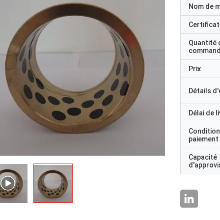
Nom de 
Certificat
Quantité 
command
Prix
Détails d
Délai de l
Condition
paiement
Capacité
d'approv