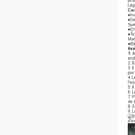
Bro
Lag
Car
●
In
●Dé
Spé
●
Q'
●Te
Mat
●
Bâ
Ava
1.
A
end
2. 
3. 
por
4. 
l'e
5. I
6. 
7. 
de 
8. 
9. 