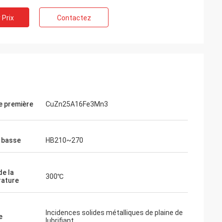
 Prix
Contactez
e première
CuZn25A16Fe3Mn3
 basse
HB210~270
de la
300℃
ature
Incidences solides métalliques de plaine de
e
lubrifiant