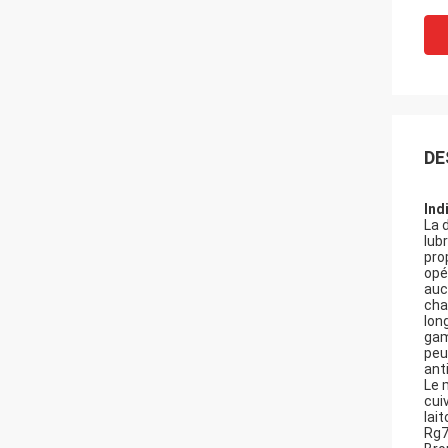
DE
Ind
La 
lub
pro
opé
auc
cha
lon
gam
peu
ant
Le 
cui
lai
Rg7