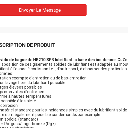
Envoyer Le Message
SCRIPTION DE PRODUIT
ividu de bague de HB210 SPB lubrifiant la base des incidences Cu
disposition de ces gisements solides de lubrifiant est adaptée au mouvem
rifiant à l'associé coulissant et, d'autre part, à absorber des particules
priétés
ration exempte d'entretien ou de bas-entretien
un lavage hors du lubrifiant possible
rges élevées possibles
gs intervalles d'entretien
me à hautes températures
 sensible à la saleté
icorrosion
matériel standard pour les incidences simples avec du lubrifiant solide
vre sont également possible sur demande, par exemple.
ton spécial (standard)
 = Rotguss/Lagerbronze (Rg7)