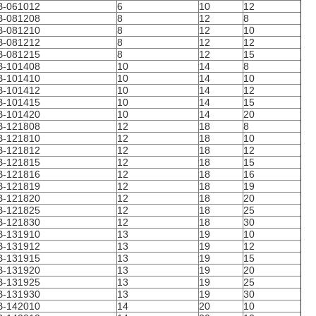
B-061012
6
10
12
B-081208
8
12
8
B-081210
8
12
10
B-081212
8
12
12
B-081215
8
12
15
B-101408
10
14
8
B-101410
10
14
10
B-101412
10
14
12
B-101415
10
14
15
B-101420
10
14
20
B-121808
12
18
8
B-121810
12
18
10
B-121812
12
18
12
B-121815
12
18
15
B-121816
12
18
16
B-121819
12
18
19
B-121820
12
18
20
B-121825
12
18
25
B-121830
12
18
30
B-131910
13
19
10
B-131912
13
19
12
B-131915
13
19
15
B-131920
13
19
20
B-131925
13
19
25
B-131930
13
19
30
B-142010
14
20
10