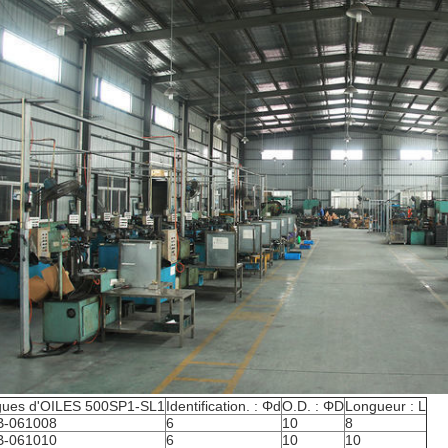
ues d'OILES 500SP1-SL1
Identification. : Φd
O.D. : ΦD
Longueur : L
B-061008
6
10
8
B-061010
6
10
10