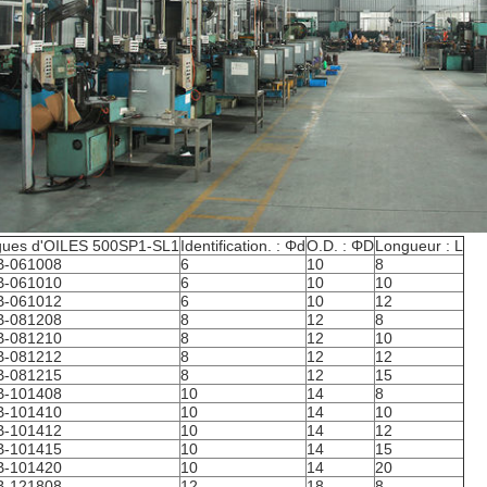
ues d'OILES 500SP1-SL1
Identification. : Φd
O.D. : ΦD
Longueur : L
B-061008
6
10
8
B-061010
6
10
10
B-061012
6
10
12
B-081208
8
12
8
B-081210
8
12
10
B-081212
8
12
12
B-081215
8
12
15
B-101408
10
14
8
B-101410
10
14
10
B-101412
10
14
12
B-101415
10
14
15
B-101420
10
14
20
B-121808
12
18
8