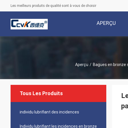
Les meilleurs produits de qualité sont à vous de choisir
APERÇU
Aperçu
/
Bagues en bronze 
Tous Les Produits
L
pa
individu lubrifiant des incidences
Individu lubrifiant les incidences en bronze