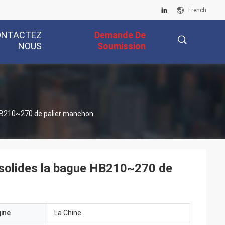
French
ONTACTEZ
Demande De
NOUS
Soumission
描
HB210~270 de palier manchon
述
olides la bague HB210~270 de
gine
La Chine