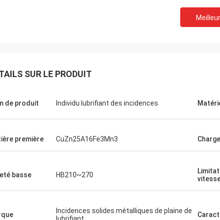
Meilleur
TAILS SUR LE PRODUIT
 de produit
Individu lubrifiant des incidences
Matéri
ière première
CuZn25A16Fe3Mn3
Charge
Limitat
eté basse
HB210~270
vitess
Incidences solides métalliques de plaine de
rque
Caract
lubrifiant