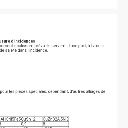
l'usure d'incidences
ent coulissant prévu. Ils servent, d'une part, à livrer le
 de saleté dans l'incidence.
 pour les pièces spéciales, cependant, d'autres alliages de
Al10Ni5Fe5
CuSn12
CuZn32Al5Ni3
8
8,9
8