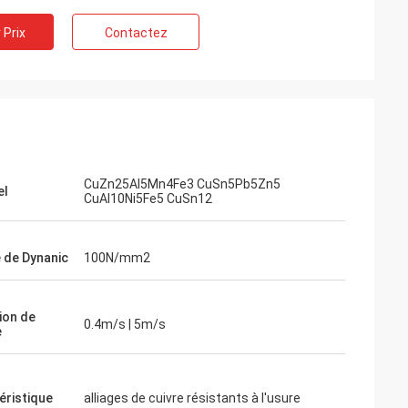
 Prix
Contactez
CuZn25Al5Mn4Fe3 CuSn5Pb5Zn5
el
CuAl10Ni5Fe5 CuSn12
 de Dynanic
100N/mm2
ion de
0.4m/s | 5m/s
e
éristique
alliages de cuivre résistants à l'usure