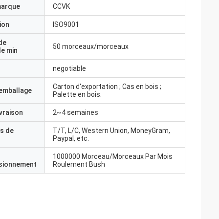
marque
CCVK
ion
ISO9001
de
50 morceaux/morceaux
e min
negotiable
Carton d'exportation ; Cas en bois ;
'emballage
Palette en bois.
ivraison
2~4 semaines
s de
T/T, L/C, Western Union, MoneyGram,
Paypal, etc.
1000000 Morceau/Morceaux Par Mois
isionnement
Roulement Bush