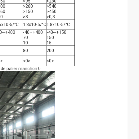
150
>95
>280
600
>260
>540
260
>150
>450
10
>8
>0,3
6x10-5/°C
1.8x10-5/°C
1.8x10-5/°C
40~+400
-40~+400
-40~+150
0
70
150
0
10
15
0
80
200
0>
<0>
<0>