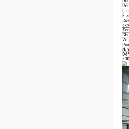
Dur
Rés
La 
Élo
Coe
exp
Tem
Ch
Vit
Pic
N/m
Déf
30