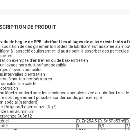
SCRIPTION DE PRODUIT
ividu de bague de SPB lubrifiant les alliages de cuivre résistants à 
disposition de ces gisements solides de lubrifiant est adaptée au mouvem
rifiant à l'associé coulissant et, d'autre part, à absorber des particules
priétés
ration exempte d'entretien ou de bas-entretien
un lavage hors du lubrifiant possible
rges élevées possibles
gs intervalles d'entretien
me à hautes températures
 sensible à la saleté
icorrosion
matériel standard pour les incidences simples avec du lubrifiant solide
vre sont également possible sur demande, par exemple.
ton spécial (standard)
 = Rotguss/Lagerbronze (Rg7)
nzes en aluminium
erbronze CuSn12
ériel
CuZn25Al5
CuSn5Pb5Zn5
Cu
sité
8
8,9
7,