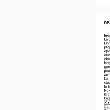
DE
Ind
La 
lub
pro
opé
auc
cha
lon
gam
peu
ant
Le 
cui
lai
Rg7
Bro
Lag
Mat
Den