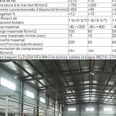
eté de HB
>210
>70
>
istance à la traction N/mm2
>750
>200
>
limite conventionnelle d'élasticité N/mm2
>450
>90
>
ngation %
>12
>15
>
fficient de
1.9x10-5/°C
1.8x10-5/°C
1.
ansion linéaire
p maximal.
-40~+300
-40~+400
-
arge maximale N/mm2
100
60
5
esse maximale m/min (sec)
15
10
2
ovolte maximal
200
60
6
m2*m/min (lubrification)
ormation de compression
<0>
<0>
<
0N/mm2