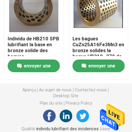
Buissons bimétalliques d'incidence
Incidence de DX
Individu de HB210 SPB
Les bagues
lubrifiant la base en
CuZn25A16Fe3Mn3 en
bronze solide des
bronze solides la
Cage de roulement à billes
bagues
bague HB210~270 de
CuZn25A16Fe3Mn3
palier manchon
envoyer une
envoyer une
d'incidences
Incidences en bronze enveloppées
demande
demande
Bagues en bronze solides
Aperçu
Au sujet de nous
Contactez-nous
Desktop Site
Plan du site
Privacy Policy
Individu lubrifiant la rondelle de poussée
Plats d'usage de lubrifiant d'individu
Qualité
individu lubrifiant des incidences
Usine