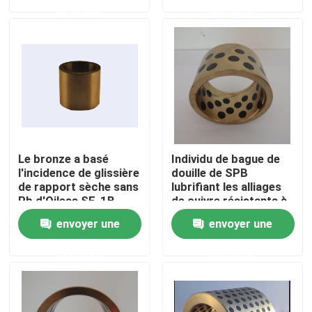
demande
demande
Visite d'usine
Contrôle de qualité
Contactez-nous
Le bronze a basé
Individu de bague de
Demandez une citation
l'incidence de glissière
douille de SPB
de rapport sèche sans
lubrifiant les alliages
Pb d'Oiless SF-1B
de cuivre résistants à
baguant Bush exempt
l'usure
individu lubrifiant des incidences
envoyer une
envoyer une
d'entretien
demande
demande
Individu lubrifiant les incidences en bronze
individu lubrifiant des paliers manchon