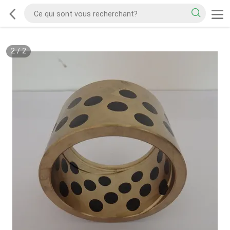
2
/
2